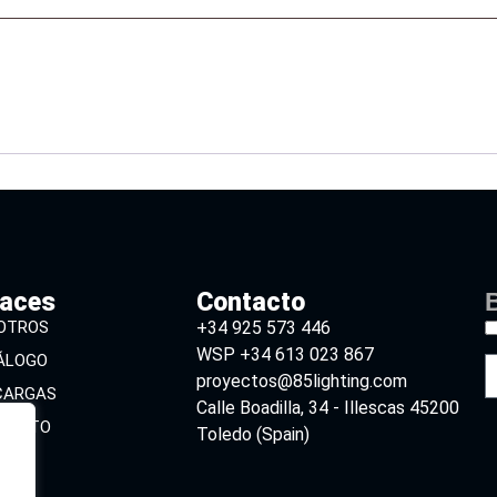
laces
Contacto
B
OTROS
+34 925 573 446
WSP +34 613 023 867
ÁLOGO
proyectos@85lighting.com
CARGAS
Calle Boadilla, 34 - Illescas 45200
TACTO
Toledo (Spain)