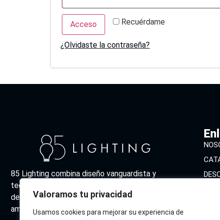
Recuérdame
Acceso
¿Olvidaste la contraseña?
En
NOS
CAT
85 Lighting combina diseño vanguardista y
DES
tecnología sostenible para ofrecer soluciones
CON
Valoramos tu privacidad
de iluminación excepcionales. Expertos en crear
ambientes únicos que inspiran y embellecen.
Usamos cookies para mejorar su experiencia de