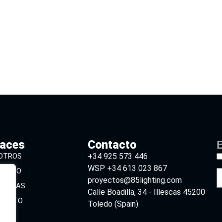
laces
Contacto
B
OTROS
+34 925 573 446
WSP +34 613 023 867
ÁLOGO
proyectos@85lighting.com
CARGAS
Calle Boadilla, 34 - Illescas 45200
TACTO
Toledo (Spain)