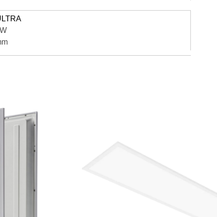
ULTRA
4W
mm