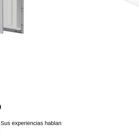
Pantalla Empotrable ECO ULTRA
1200×300 40W
OFICINAS
o
. Sus experiencias hablan
.