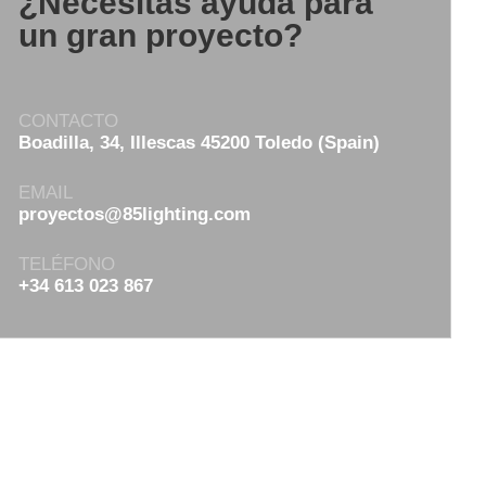
¿Necesitas ayuda para
un gran proyecto?
CONTACTO
Boadilla, 34, Illescas 45200 Toledo (Spain)
EMAIL
proyectos@85lighting.com
TELÉFONO
+34 613 023 867