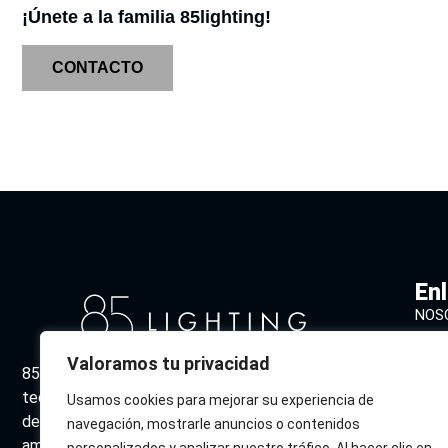
¡Únete a la familia 85lighting!
CONTACTO
En
NOS
CAT
Valoramos tu privacidad
85 Lighting combina diseño vanguardista y
DES
tecnología sostenible para ofrecer soluciones
Usamos cookies para mejorar su experiencia de
CON
de iluminación excepcionales. Expertos en crear
navegación, mostrarle anuncios o contenidos
ambientes únicos que inspiran y embellecen.