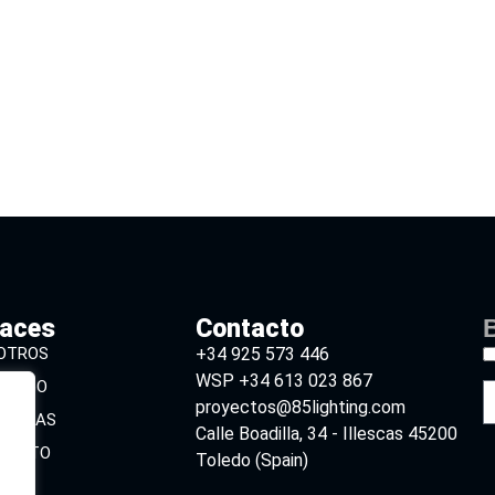
laces
Contacto
B
OTROS
+34 925 573 446
WSP +34 613 023 867
ÁLOGO
proyectos@85lighting.com
CARGAS
Calle Boadilla, 34 - Illescas 45200
TACTO
Toledo (Spain)