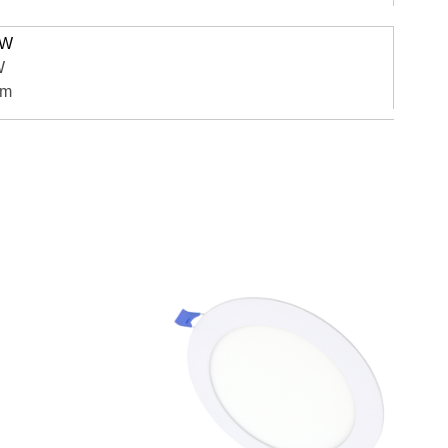
3W
W
mm