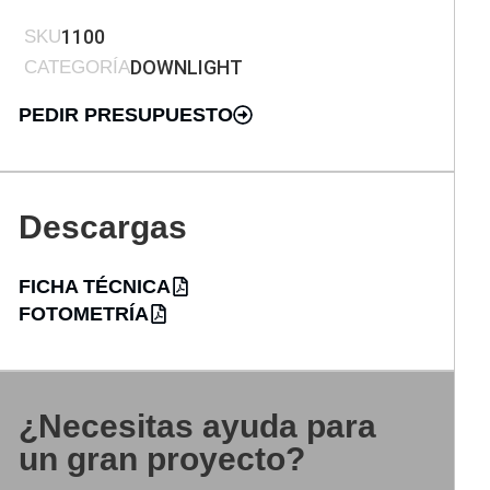
1100
SKU
DOWNLIGHT
CATEGORÍA
PEDIR PRESUPUESTO
Descargas
FICHA TÉCNICA
FOTOMETRÍA
¿Necesitas ayuda para
un gran proyecto?