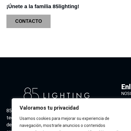
¡Únete a la familia 85lighting!
CONTACTO
En
NOS
CAT
Valoramos tu privacidad
85 Lighting combina diseño vanguardista y
DES
tecnología sostenible para ofrecer soluciones
Usamos cookies para mejorar su experiencia de
CON
de iluminación excepcionales. Expertos en crear
navegación, mostrarle anuncios o contenidos