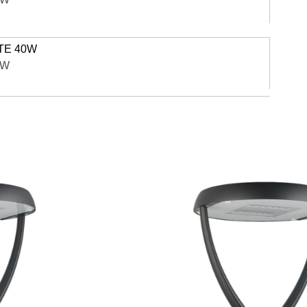
TE 40W
0W