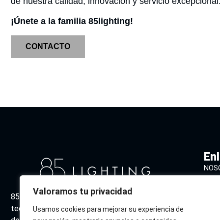
de nuestra calidad, innovación y servicio excepcional
¡Únete a la familia 85lighting!
CONTACTO
En
NOS
CAT
Valoramos tu privacidad
85 Lighting combina diseño vanguardista y
DES
tecnología sostenible para ofrecer soluciones
Usamos cookies para mejorar su experiencia de
CON