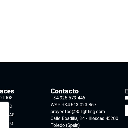
.
laces
Contacto
B
OTROS
+34 925 573 446
WSP +34 613 023 867
ÁLOGO
proyectos@85lighting.com
CARGAS
Calle Boadilla, 34 - Illescas 45200
TACTO
Toledo (Spain)