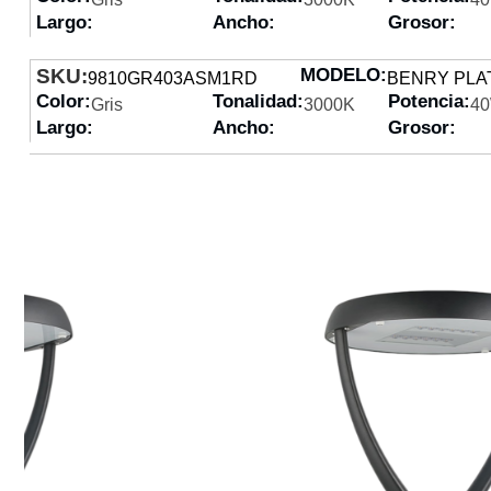
Largo:
Ancho:
Grosor:
SKU:
MODELO:
9810GR403ASM1RD
BENRY PLA
Color:
Tonalidad:
Potencia:
Gris
3000K
4
Largo:
Ancho:
Grosor: