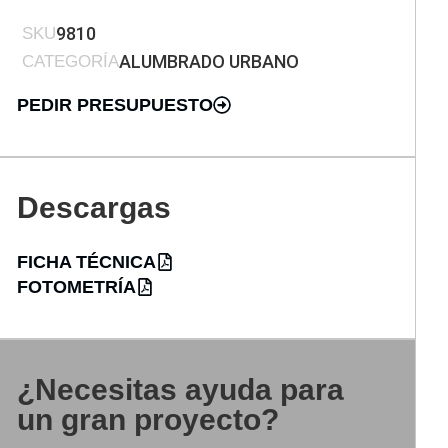
9810
SKU
ALUMBRADO URBANO
CATEGORÍA
PEDIR PRESUPUESTO
Descargas
FICHA TÉCNICA
FOTOMETRÍA
¿Necesitas ayuda para
un gran proyecto?