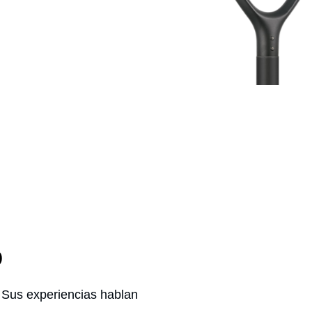
Luminaria Vial BENRY 50W
ALUMBRADO URBANO
o
. Sus experiencias hablan