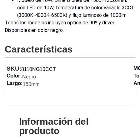
Modelo de 10W: Dimensiones de 150x112x26mm,
con LED de 10W, temperatura de color variable 3CCT
(3000K-4000K-6500K) y flujo luminoso de 1000lm.
Todos los modelos incluyen óptica de 90º y driver.
Disponibles en color negro.
Características
SKU:
M
8110NG10CCT
Color:
To
Negro
Largo:
An
150mm
Información del
producto