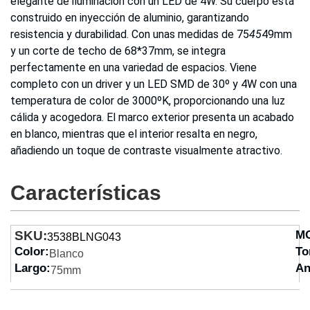
elegante de iluminación con un LED de 4W. Su cuerpo está
construido en inyección de aluminio, garantizando
resistencia y durabilidad. Con unas medidas de 75
45
49mm
y un corte de techo de 68*37mm, se integra
perfectamente en una variedad de espacios. Viene
completo con un driver y un LED SMD de 30º y 4W con una
temperatura de color de 3000ºK, proporcionando una luz
cálida y acogedora. El marco exterior presenta un acabado
en blanco, mientras que el interior resalta en negro,
añadiendo un toque de contraste visualmente atractivo.
Características
SKU:
M
3538BLNG043
Color:
To
Blanco
Largo:
An
75mm