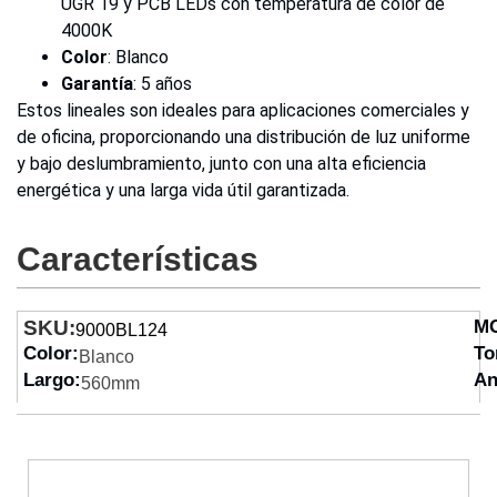
UGR 19 y PCB LEDs con temperatura de color de
4000K
Color
: Blanco
Garantía
: 5 años
Estos lineales son ideales para aplicaciones comerciales y
de oficina, proporcionando una distribución de luz uniforme
y bajo deslumbramiento, junto con una alta eficiencia
energética y una larga vida útil garantizada.
Características
SKU:
M
9000BL124
Color:
To
Blanco
Largo:
An
560mm