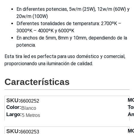
En diferentes potencias, 5w/m (25W), 12w/m (60W) y
20w/m (100W)
Diferentes tonalidades de temperatura: 2700ºK –
3000ºK – 4000ºK y 6000ºK
En anchos de 5mm, 8mm y 10mm, dependiendo de la
potencia.
Esta tira led es perfecta para uso doméstico y comercial,
proporcionando una iluminación de calidad.
Características
SKU:
M
6600252
Color:
To
Blanco
Largo:
An
5 Metros
SKU:
M
6600253