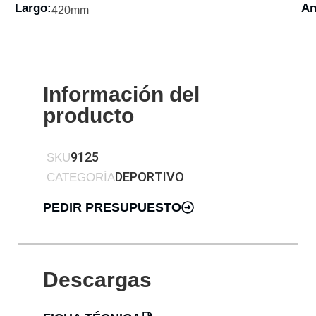
Largo:
An
420mm
Información del
producto
9125
SKU
DEPORTIVO
CATEGORÍA
PEDIR PRESUPUESTO
Descargas