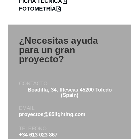
FICHA TÉCNICA
FOTOMETRÍA
¿Necesitas ayuda
para un gran
proyecto?
CONTACTO
Boadilla, 34, Illescas 45200 Toledo
(Spain)
EMAIL
proyectos@85lighting.com
TELÉFONO
+34 613 023 867