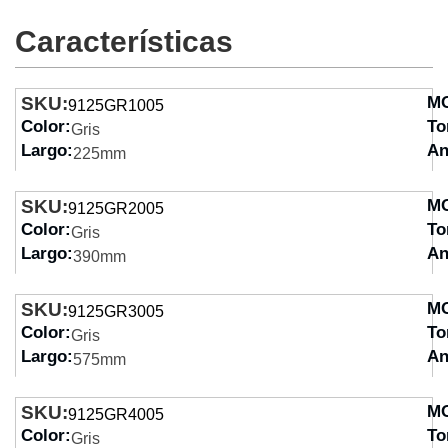
Características
SKU:
M
9125GR1005
Color:
To
Gris
Largo:
An
225mm
SKU:
M
9125GR2005
Color:
To
Gris
Largo:
An
390mm
SKU:
M
9125GR3005
Color:
To
Gris
Largo:
An
575mm
SKU:
M
9125GR4005
Color:
To
Gris