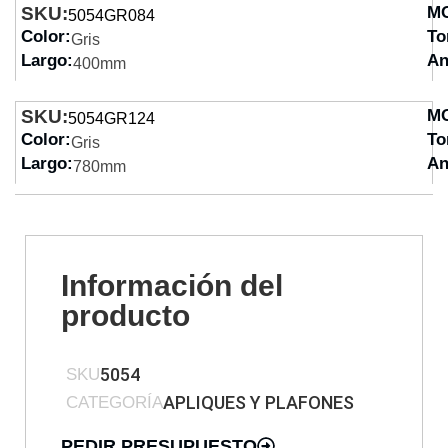
SKU:
M
5054GR084
Color:
To
Gris
Largo:
An
400mm
SKU:
M
5054GR124
Color:
To
Gris
Largo:
An
780mm
Información del
producto
5054
SKU
APLIQUES Y PLAFONES
CATEGORÍA
PEDIR PRESUPUESTO