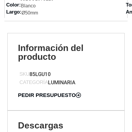
Color:
To
Blanco
Largo:
An
Ø50mm
Información del
producto
85LGU10
SKU
LUMINARIA
CATEGORÍA
PEDIR PRESUPUESTO
Descargas