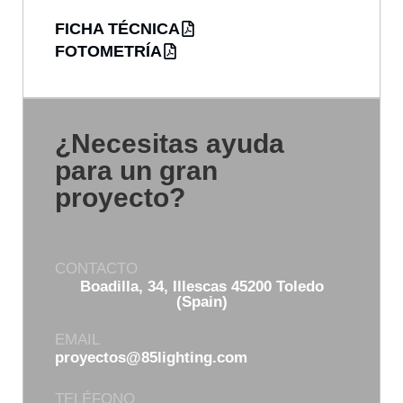
FICHA TÉCNICA
FOTOMETRÍA
¿Necesitas ayuda
para un gran
proyecto?
CONTACTO
Boadilla, 34, Illescas 45200 Toledo
(Spain)
EMAIL
proyectos@85lighting.com
TELÉFONO