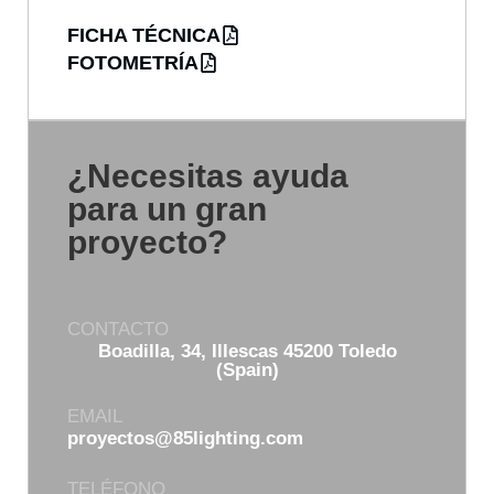
FICHA TÉCNICA
FOTOMETRÍA
¿Necesitas ayuda
para un gran
proyecto?
CONTACTO
Boadilla, 34, Illescas 45200 Toledo
(Spain)
EMAIL
proyectos@85lighting.com
TELÉFONO