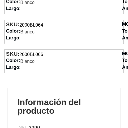
Color:
To
Blanco
Largo:
An
SKU:
M
2000BL064
Color:
To
Blanco
Largo:
An
SKU:
M
2000BL066
Color:
To
Blanco
Largo:
An
Información del
producto
2000
SKU