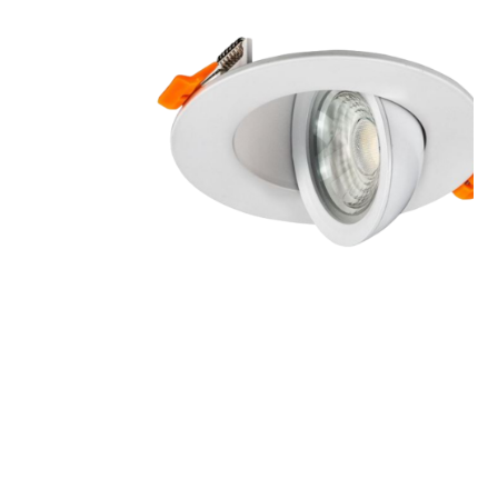
MINI GON G2 Basculante
SPOT