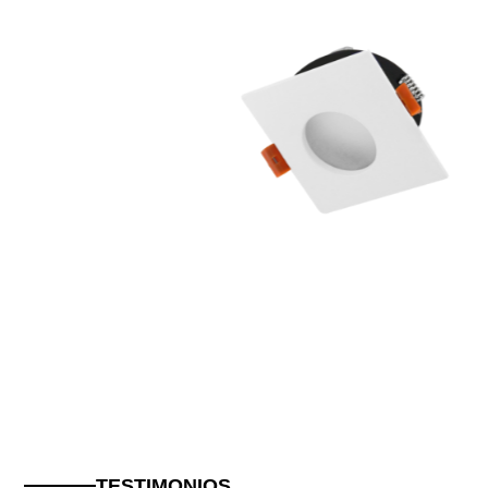
KHONT G2 CUADRADO IP65
EXTERIOR
TESTIMONIOS