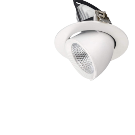
GON G2 Basculante
SPOT