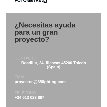
FOTOMETRÍA
¿Necesitas ayuda
para un gran
proyecto?
CONTACTO
Boadilla, 34, Illescas 45200 Toledo
(Spain)
EMAIL
proyectos@85lighting.com
TELÉFONO
+34 613 023 867