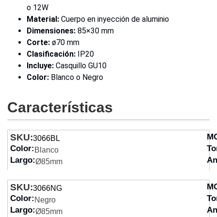
o 12W
Material:
Cuerpo en inyección de aluminio
Dimensiones:
85×30 mm
Corte:
ø70 mm
Clasificación:
IP20
Incluye:
Casquillo GU10
Color:
Blanco o Negro
Características
SKU:
M
3066BL
Color:
To
Blanco
Largo:
An
Ø85mm
SKU:
M
3066NG
Color:
To
Negro
Largo:
An
Ø85mm