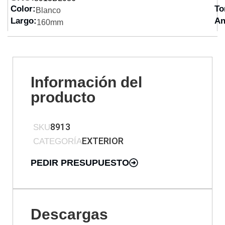
Color:
To
Blanco
Largo:
An
160mm
Información del
producto
8913
SKU
EXTERIOR
CATEGORÍA
PEDIR PRESUPUESTO
Descargas