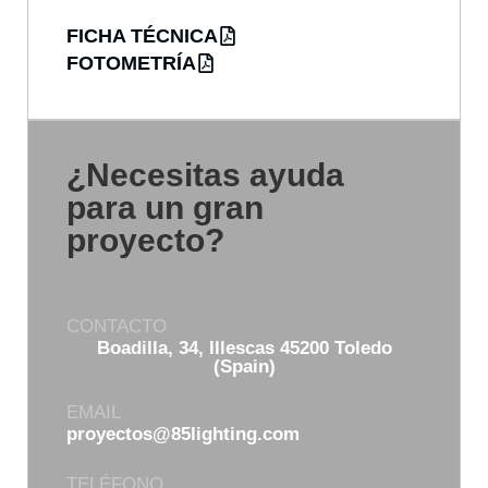
FICHA TÉCNICA
FOTOMETRÍA
¿Necesitas ayuda
para un gran
proyecto?
CONTACTO
Boadilla, 34, Illescas 45200 Toledo
(Spain)
EMAIL
proyectos@85lighting.com
TELÉFONO