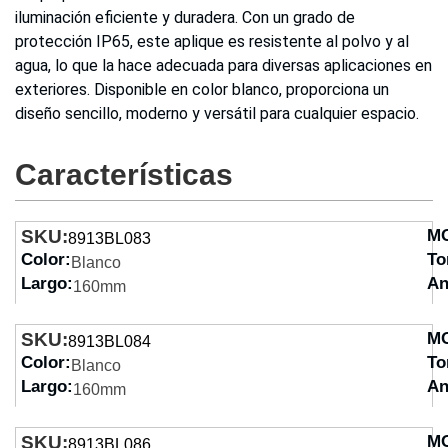
iluminación eficiente y duradera. Con un grado de
protección IP65, este aplique es resistente al polvo y al
agua, lo que la hace adecuada para diversas aplicaciones en
exteriores. Disponible en color blanco, proporciona un
diseño sencillo, moderno y versátil para cualquier espacio.
Características
SKU:
M
8913BL083
Color:
To
Blanco
Largo:
An
160mm
SKU:
M
8913BL084
Color:
To
Blanco
Largo:
An
160mm
SKU:
M
8913BL086