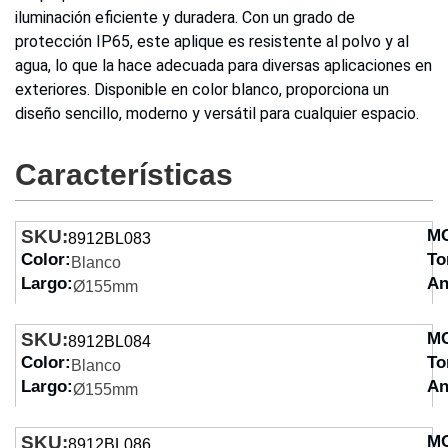
iluminación eficiente y duradera. Con un grado de
protección IP65, este aplique es resistente al polvo y al
agua, lo que la hace adecuada para diversas aplicaciones en
exteriores. Disponible en color blanco, proporciona un
diseño sencillo, moderno y versátil para cualquier espacio.
Características
SKU:
M
8912BL083
Color:
To
Blanco
Largo:
An
Ø155mm
SKU:
M
8912BL084
Color:
To
Blanco
Largo:
An
Ø155mm
SKU:
M
8912BL086