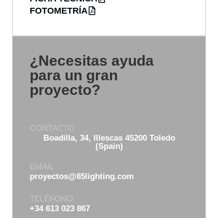
FOTOMETRÍA
¿Necesitas ayuda
para un gran
proyecto?
CONTACTO
Boadilla, 34, Illescas 45200 Toledo
(Spain)
EMAIL
proyectos@85lighting.com
TELÉFONO
+34 613 023 867