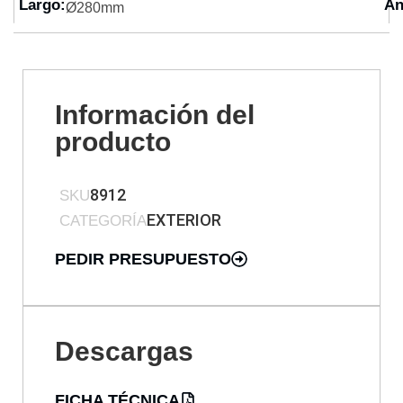
Largo:
An
Ø280mm
Información del
producto
8912
SKU
EXTERIOR
CATEGORÍA
PEDIR PRESUPUESTO
Descargas
FICHA TÉCNICA