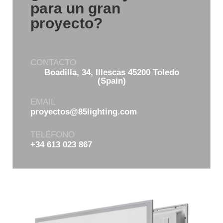
para un gran
proyecto?
CONTACTO
Boadilla, 34, Illescas 45200 Toledo
(Spain)
EMAIL
proyectos@85lighting.com
TELÉFONO
+34 613 023 867