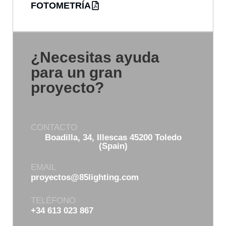
FOTOMETRÍA
¿Necesitas ayuda
para un gran
proyecto?
CONTACTO
Boadilla, 34, Illescas 45200 Toledo
(Spain)
EMAIL
proyectos@85lighting.com
TELÉFONO
+34 613 023 867