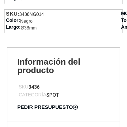
SKU:
M
3436NG014
Color:
To
Negro
Largo:
An
Ø38mm
Información del
producto
3436
SKU
SPOT
CATEGORÍA
PEDIR PRESUPUESTO