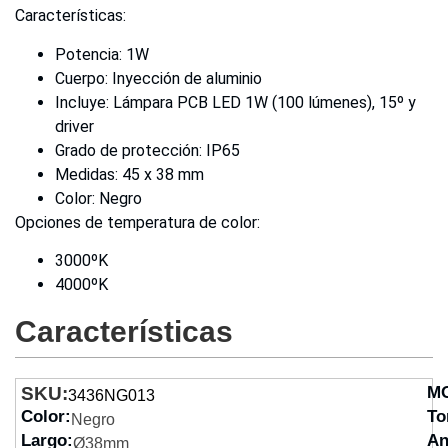
Características:
Potencia: 1W
Cuerpo: Inyección de aluminio
Incluye: Lámpara PCB LED 1W (100 lúmenes), 15º y
driver
Grado de protección: IP65
Medidas: 45 x 38 mm
Color: Negro
Opciones de temperatura de color:
3000ºK
4000ºK
Características
SKU:
M
3436NG013
Color:
To
Negro
Largo:
An
Ø38mm